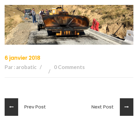
6 janvier 2018
Par : arobatic
0 Comments
Prev Post
Next Post