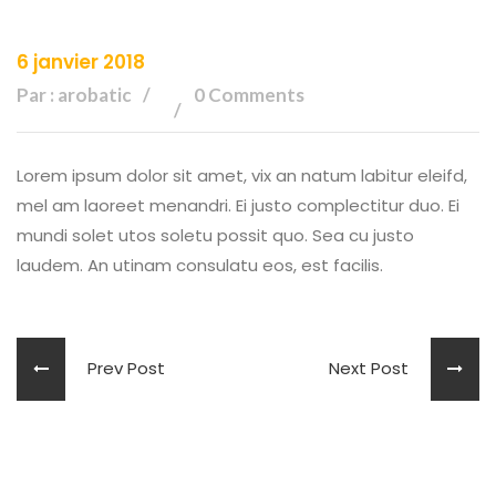
6 janvier 2018
Par : arobatic
0 Comments
Lorem ipsum dolor sit amet, vix an natum labitur eleifd,
mel am laoreet menandri. Ei justo complectitur duo. Ei
mundi solet utos soletu possit quo. Sea cu justo
laudem. An utinam consulatu eos, est facilis.
Prev Post
Next Post